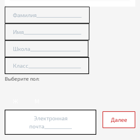
Фамилия__________________
Имя_______________________
Школа____________________
Класс_____________________
Выберите пол:
Ж
М
Электронная
Далее
почта___________