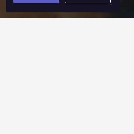
Октёмский научно-
образовательный
центр
Октемский лицей – передовое
образовательное учреждение по научно-
техническому воспитанию детей республики.
Миссия Октемского научно-образовательного