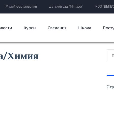
Музей образования
Детский сад “Мичээр”
РОО “ВЫПУС
овости
Курсы
Сведения
Школа
Пост
а/Химия
Стр