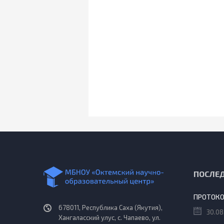
ПОСЛЕ
678011, Республика Саха (Якутия),
30.08
Хангаласский улус, с. Чапаево, ул.