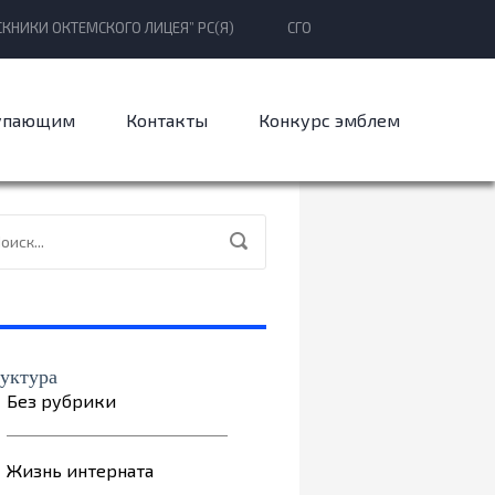
КНИКИ ОКТЕМСКОГО ЛИЦЕЯ” РС(Я)
СГО
упающим
Контакты
Конкурс эмблем
уктура
Без рубрики
Жизнь интерната