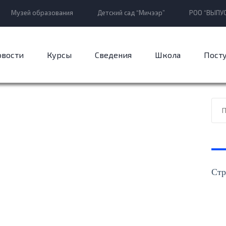
Музей образования
Детский сад “Мичээр”
РОО “ВЫПУС
овости
Курсы
Сведения
Школа
Пост
Стр