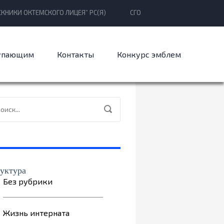
КНИКИ ОКТЕМСКОГО ЛИЦЕЯ” РС(Я)
СГО
упающим
Контакты
Конкурс эмблем
уктура
Без рубрики
Жизнь интерната