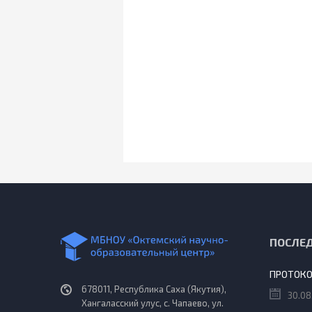
ПОСЛЕ
678011, Республика Саха (Якутия),
30.08
Хангаласский улус, с. Чапаево, ул.