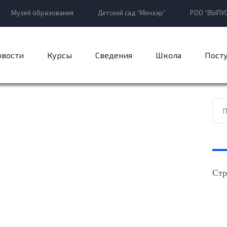
Музей образования
Детский сад “Мичээр”
РОО “ВЫПУС
овости
Курсы
Сведения
Школа
Пост
Стр