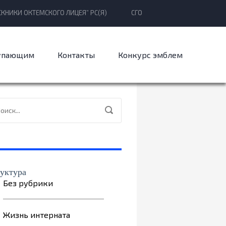
КНИКИ ОКТЕМСКОГО ЛИЦЕЯ” РС(Я)
СГО
упающим
Контакты
Конкурс эмблем
уктура
Без рубрики
Жизнь интерната