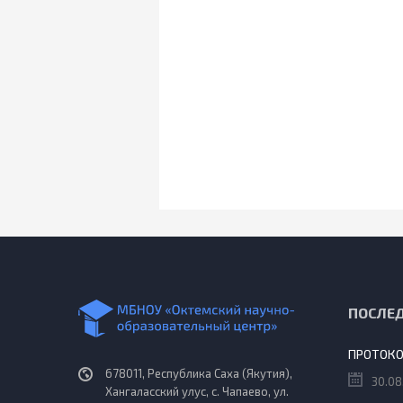
ПОСЛЕ
678011, Республика Саха (Якутия),
30.08
Хангаласский улус, с. Чапаево, ул.