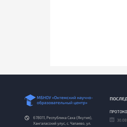
ПОСЛЕ
678011, Республика Саха (Якутия),
30.08
Хангаласский улус, с. Чапаево, ул.