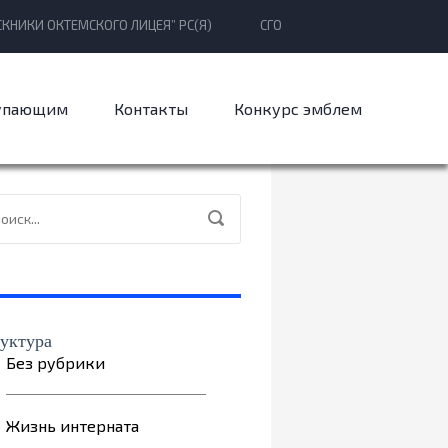
КНИКИ ОКТЕМСКОГО ЛИЦЕЯ” РС(Я)
СГО
упающим
Контакты
Конкурс эмблем
уктура
Без рубрики
Жизнь интерната