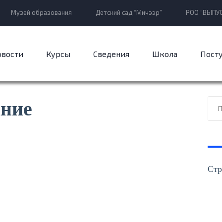
Музей образования
Детский сад “Мичээр”
РОО “ВЫПУС
овости
Курсы
Сведения
Школа
Пост
ние
Стр