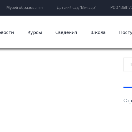
Музей образования
Детский сад “Мичээр”
РОО “ВЫПУС
овости
Курсы
Сведения
Школа
Пост
Стр