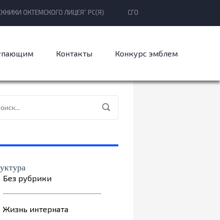
КНИКИ ОКТЕМСКОГО ЛИЦЕЯ” РС(Я)
СГО
упающим
Контакты
Конкурс эмблем
уктура
Без рубрики
Жизнь интерната