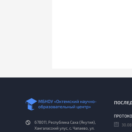
ПОСЛЕ
678011, Республика Саха (Якутия),
30.08
Хангаласский улус, с. Чапаево, ул.