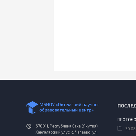
ПОСЛЕ
678011, Республика Саха (Якутия),
30.08
Хангаласский улус, с. Чапаево, ул.