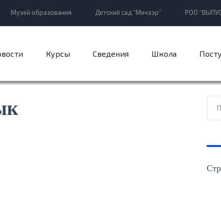
Музей образования
Детский сад “Мичээр”
РОО “ВЫПУС
овости
Курсы
Сведения
Школа
Пост
ык
Стр