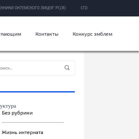
КНИКИ ОКТЕМСКОГО ЛИЦЕЯ” РС(Я)
СГО
упающим
Контакты
Конкурс эмблем
уктура
Без рубрики
Жизнь интерната