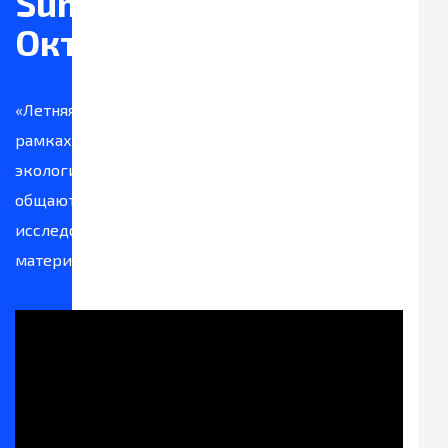
SummerTime
Октемский НОЦ
«Летняя школа» — это свободное пространство, в
рамках которого учёные, журналисты, медики,
экологи, студенты, школьники свободно
общаются, обмениваются опытом, проводят
исследования, делают журналистские
материалы.