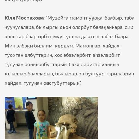
Юля Мостахова
: “Музейга мамонт уңуоӄа, баабыр, таба
чуучулалара, былыргы дьон олорбут балаӄаннара, сир
анныгар баар ирбэт муус уонна да атын элбэх баара.
Мин элбэӄи биллим, кѳрдүм. Мамоннар хайдах,
туохтан ѳлбүттэрин, хос эбээлэрбит, эhээлэрбит
тугунан оонньообуттарын, Саха сиригэр ханнык
кыыллар баалларын, былыр дьон бултуур тэриллэрин
хайдах, тугунан оңостубуттарын”.