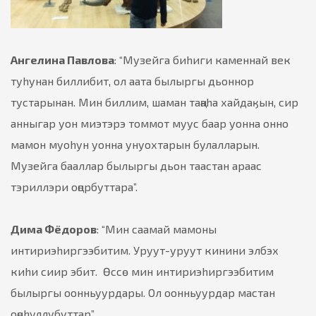
Ангелина Павлова
: “Музейга биhиги каменнай век
туhунан биллибит, ол аата былыргы дьоннор
тустарынан. Мин биллим, шаман таңаhа хайдаӄын, сир
анныгар уон миэтэрэ томмот муус баар уонна онно
мамон муоhун уонна унуохтарын булалларын.
Музейга бааллар былыргы дьон таастан араас
тэриллэри оңорбуттара”.
Дима Фёдоров
: “Мин саамай мамоны
интириэhиргээбитим. Уруут-уруут кинини элбэх
киhи сиир эбит. Өссѳ мин интириэhиргээбитим
былыргы оонньуурдары. Ол оонньуурдар мастан
оңоhуллубуттар”.