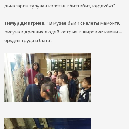
дьиэлэрин туhунан кэпсээн иhиттибит, кѳрдүбүт”.
Тимур Дмитриев
: ” В музее были скелеты мамонта,
рисунки древних людей, острые и широкие камни –
орудия труда и быта”.