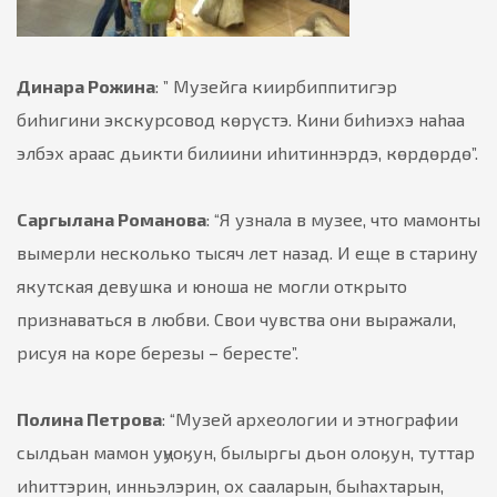
Динара Рожина
: ” Музейга киирбиппитигэр
биhигини экскурсовод кѳрүстэ. Кини биhиэхэ наhаа
элбэх араас дьикти билиини иhитиннэрдэ, кѳрдѳрдѳ”.
Саргылана Романова
: “Я узнала в музее, что мамонты
вымерли несколько тысяч лет назад. И еще в старину
якутская девушка и юноша не могли открыто
признаваться в любви. Свои чувства они выражали,
рисуя на коре березы – бересте”.
Полина Петрова
: “Музей археологии и этнографии
сылдьан мамон уңуоӄун, былыргы дьон олоӄун, туттар
иhиттэрин, инньэлэрин, ох сааларын, быhахтарын,