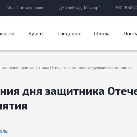
Музей образования
Детский сад “Мичээр”
РОО “ВЫПУС
овости
Курсы
Сведения
Школа
Пост
азднования дня защитника Отечества прошли следующие мероприятия
ния дня защитника Отеч
иятия
КОЛЫ