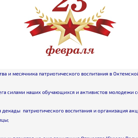
ства и месячника патриотического воспитания в Октемс
нега силами наших обучающихся и активистов молодежи с
я декады патриотического воспитания и организация акц
мцы;