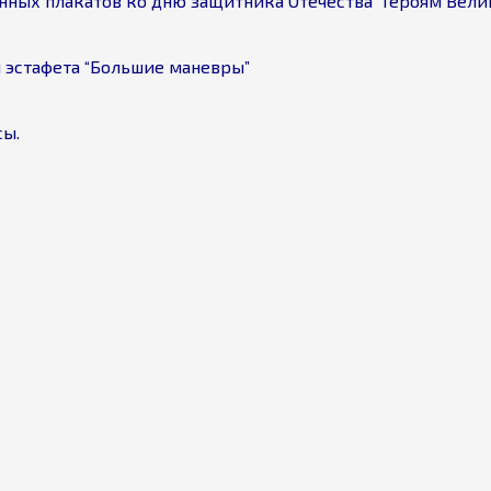
ионных плакатов ко дню защитника Отечества “Героям Вели
я эстафета “Большие маневры”
сы.