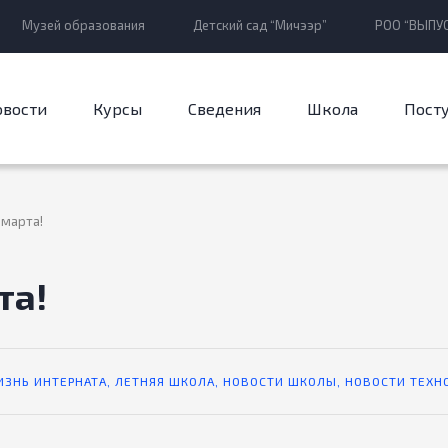
Музей образования
Детский сад “Мичээр”
РОО “ВЫПУС
овости
Курсы
Сведения
Школа
Пост
 марта!
та!
ИЗНЬ ИНТЕРНАТА
,
ЛЕТНЯЯ ШКОЛА
,
НОВОСТИ ШКОЛЫ
,
НОВОСТИ ТЕХН