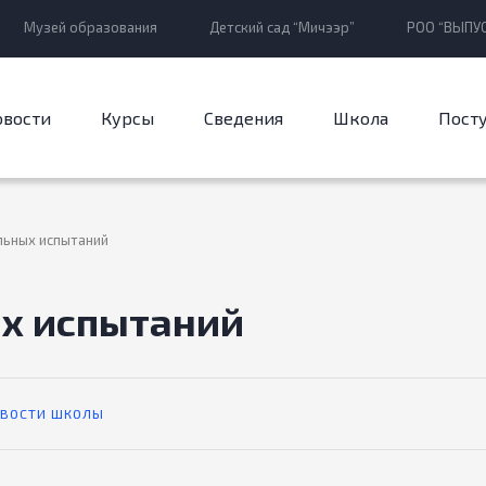
Музей образования
Детский сад “Мичээр”
РОО “ВЫПУС
овости
Курсы
Сведения
Школа
Пост
льных испытаний
ых испытаний
ВОСТИ ШКОЛЫ