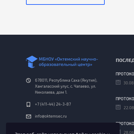
ПОСЛЕ
678011, Республика Саха (Якутия),
30.08
Хангаласский улус, с. Чапаево, ул.
Николаева, дом 1.
+7 (411-44) 24-3-87
22.08
info@oktemsec.ru
Пн - Сб: 08:30 - 18:10
28.06