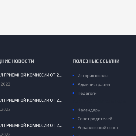
ДНИЕ НОВОСТИ
ПОЛЕЗНЫЕ ССЫЛКИ
ПРОТОКОЛ ПРИЕМНОЙ КОМИССИИ ОТ 29.08.2022 Г.
История школы
.2022
Администрация
Педагоги
ПРОТОКОЛ ПРИЕМНОЙ КОМИССИИ ОТ 20 АВГУСТА 2022 Г.
Конкурс “Учитель года”
.2022
Календарь
Совет родителей
ПРОТОКОЛ ПРИЕМНОЙ КОМИССИИ ОТ 24 ИЮНЯ 2022
Управляющий совет
.2022