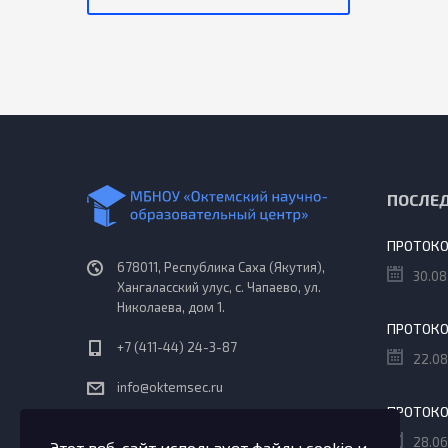
ПОСЛЕ
678011, Республика Саха (Якутия),
30.08
Хангаласский улус, с. Чапаево, ул.
Николаева, дом 1.
+7 (411-44) 24-3-87
22.08
info@oktemsec.ru
Пн - Сб: 08:30 - 18:10
28.06
Этот веб-сайт использует файлы cookie и