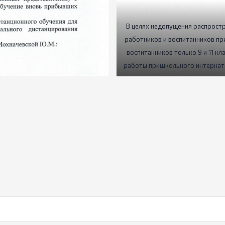
В целях недопущения распростр
работников и воспитанников пр
воспитанников только 9 и 11 к
работы пришкольного интерната