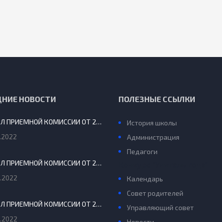
ДНИЕ НОВОСТИ
ПОЛЕЗНЫЕ ССЫЛКИ
ПРОТОКОЛ ПРИЕМНОЙ КОМИССИИ ОТ 29.08.2022 Г.
История школы
.2022
Администрация
Педагоги
ПРОТОКОЛ ПРИЕМНОЙ КОМИССИИ ОТ 20 АВГУСТА 2022 Г.
Конкурс “Учитель года”
.2022
Календарь
Совет родителей
ПРОТОКОЛ ПРИЕМНОЙ КОМИССИИ ОТ 24 ИЮНЯ 2022
Управляющий совет
.2022
Новости