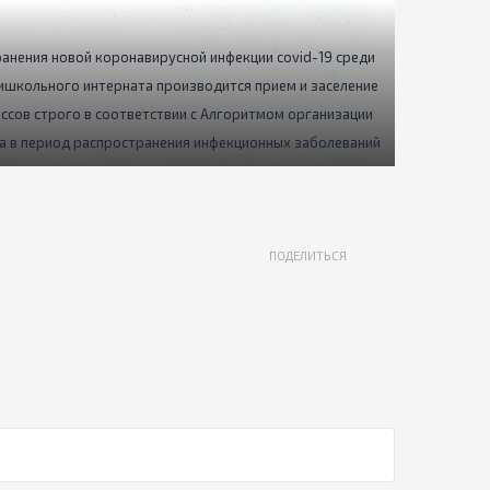
анения новой коронавирусной инфекции covid-19 среди
ишкольного интерната производится прием и заселение
лассов строго в соответствии с Алгоритмом организации
 в период распространения инфекционных заболеваний
ПОДЕЛИТЬСЯ