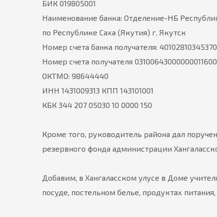
БИК 019805001
Наименование банка: Отделение-НБ Республик
по Республике Саха (Якутия) г. Якутск
Номер счета банка получателя: 4010281034537
Номер счета получателя 03100643000000011600
ОКТМО: 98644440
ИНН 1431009313 КПП 143101001
КБК 344 207 05030 10 0000 150
Кроме того, руководитель района дал поруч
резервного фонда администрации Хангаласско
Добавим, в Хангаласском улусе в Доме учите
посуде, постельном белье, продуктах питания