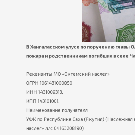
В Хангаласском улусе по поручению главы 
пожара и родственникам погибших в селе Ча
Реквизиты МО «Октемский наслег»
ОГРН 1061431000850
ИНН 1431009313,
КПП 143101001,
Наименование получателя
УФК по Республике Саха (Якутия) (Наслежна
наслег» л/с 04163208190)