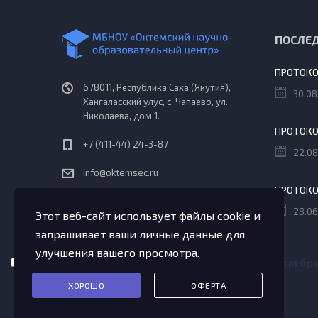
ПОСЛЕ
678011, Республика Саха (Якутия),
30.08
Хангаласский улус, с. Чапаево, ул.
Николаева, дом 1.
+7 (411-44) 24-3-87
22.08
info@oktemsec.ru
Пн - Сб: 08:30 - 18:10
28.06
Этот веб-сайт использует файлы cookie и
запрашивает ваши личные данные для
улучшения вашего просмотра.
Сохранить моё имя, email и адрес сайта в этом 
ХОРОШО
ОФЕРТА