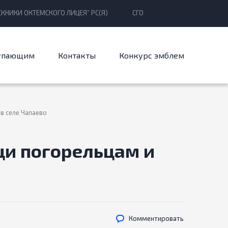
КНИКИ ОКТЕМСКОГО ЛИЦЕЯ” РС(Я)
СГО
упающим
Контакты
Конкурс эмблем
в селе Чапаево
щи погорельцам и
Комментировать