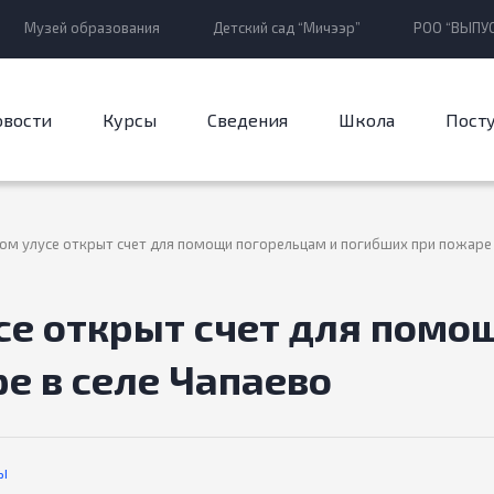
Музей образования
Детский сад “Мичээр”
РОО “ВЫПУС
овости
Курсы
Сведения
Школа
Пост
ком улусе открыт счет для помощи погорельцам и погибших при пожаре 
се открыт счет для помо
е в селе Чапаево
Ы