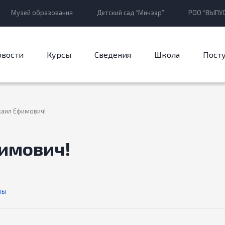
Музей образования
Детский сад “Мичээр”
РОО “ВЫПУС
овости
Курсы
Сведения
Школа
Пост
аил Ефимович!
имович!
ЛЫ