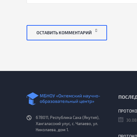
ОСТАВИТЬ КОММЕНТАРИЙ
ПОСЛЕ
678011, Республика Саха (Якутия),
30.08
Хангаласский улус, с. Чапаево, ул.
Николаева, дом 1.